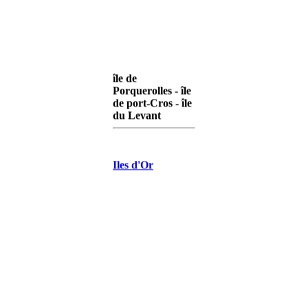
île de
Porquerolles - île
de port-Cros - île
du Levant
Iles d'Or
Porquerolles
Iles d'Or Port-
Cros