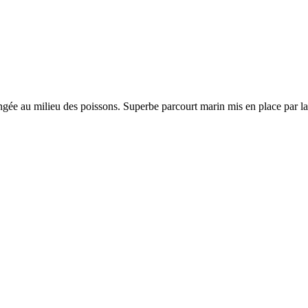
Iles d'Or Levant
longée au milieu des poissons. Superbe parcourt marin mis en place par la
Plage Notre
Dame
Fort Tour
Fondue