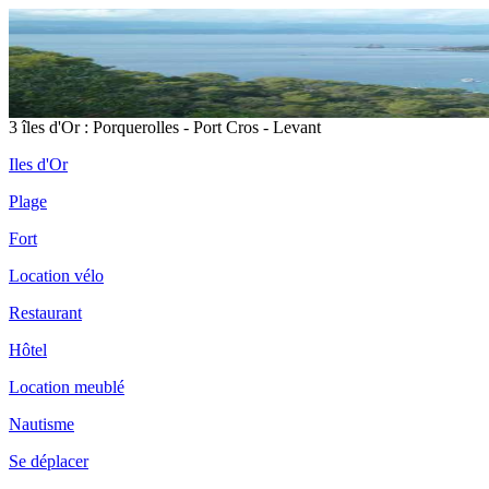
3 îles d'Or : Porquerolles - Port Cros - Levant
Iles d'Or
Plage
Fort
Location vélo
Restaurant
Hôtel
Location meublé
Nautisme
Se déplacer