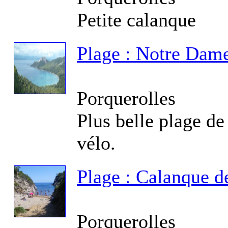
Fo
Petite calanque
Plage : Notre Dam
Fo
Porquerolles
Mè
Plus belle plage de
vélo.
Fo
Plage : Calanque d
Porquerolles