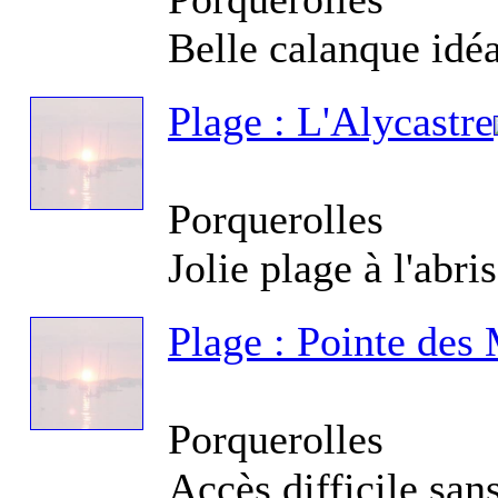
Re
Co
Belle calanque idéa
Plage : L'Alycastre
Sit
Porquerolles
po
pa
Jolie plage à l'abri
Plage : Pointe des
Si
Porquerolles
Accès difficile san