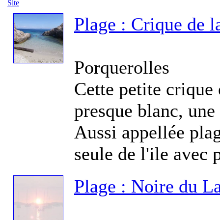
Site
Plage : Crique de l
Il
Porquerolles
Cette petite crique
presque blanc, une g
Pl
D
Aussi appellée plag
seule de l'ile avec 
Plage : Noire du L
Fo
Fo