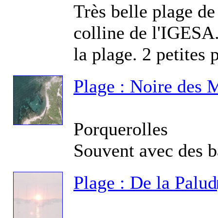
Très belle plage de
Fo
colline de l'IGESA
la plage. 2 petites 
Plage : Noire des 
Fo
Porquerolles
Souvent avec des b
Fo
Ca
Plage : De la Palud