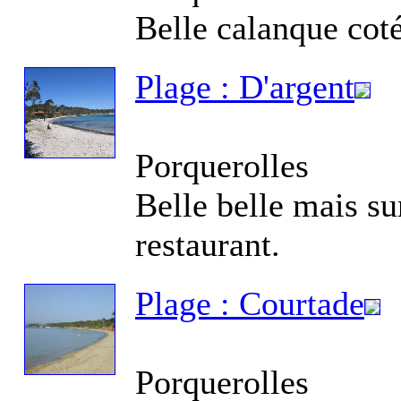
Belle calanque coté
Fo
Plage : D'argent
Porquerolles
Fo
Belle belle mais s
restaurant.
Plage : Courtade
Fo
la
Porquerolles