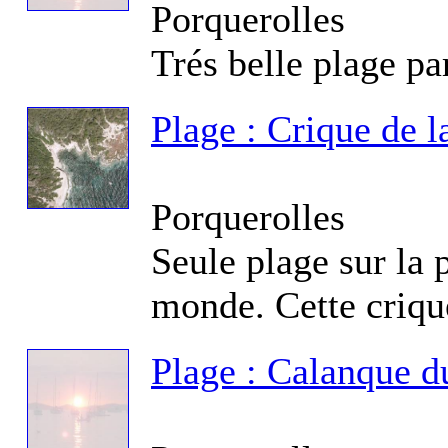
Porquerolles
Trés belle plage pa
Plage : Crique de l
Fo
Porquerolles
Seule plage sur la p
Fo
La
monde. Cette criqu
Plage : Calanque 
Fo