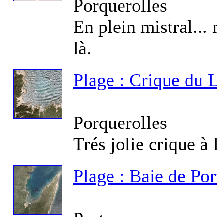
Porquerolles
En plein mistral... 
là.
Fo
Plage : Crique du 
Porquerolles
Fo
Trés jolie crique à 
Plage : Baie de Po
Fo
La