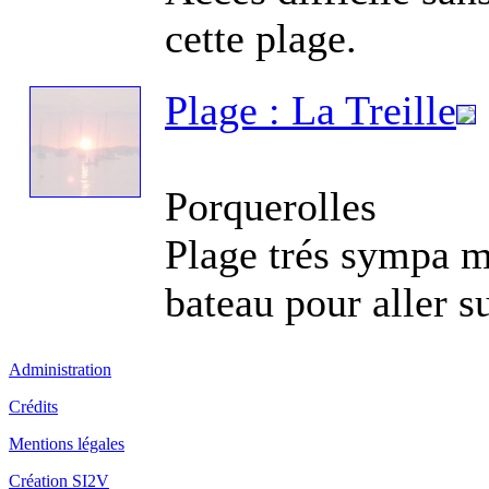
cette plage.
Sit
po
Plage : La Treille
Porquerolles
Sit
Plage trés sympa m
Hy
d'
bateau pour aller 
d'
Administration
Crédits
Mentions légales
Si
l'
Création SI2V