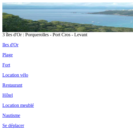
3 îles d'Or : Porquerolles - Port Cros - Levant
Iles d'Or
Plage
Fort
Location vélo
Restaurant
Hôtel
Location meublé
Nautisme
Se déplacer