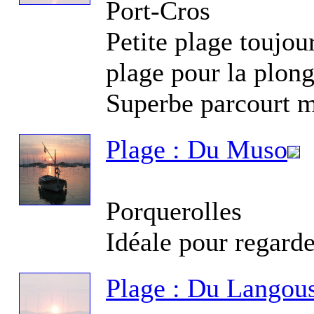
Port-Cros
Petite plage toujou
Re
Au
plage pour la plong
Gl
Superbe parcourt m
Plage : Du Muso
Re
d'
Porquerolles
Idéale pour regarde
Plage : Du Langous
Fo
Ti