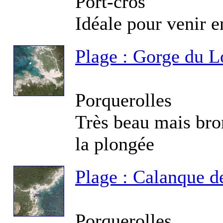
Port-cros
Idéale pour venir e
Plage : Gorge du 
Fo
Ca
Porquerolles
Très beau mais bron
la plongée
Fo
Re
Plage : Calanque de
Porquerolles