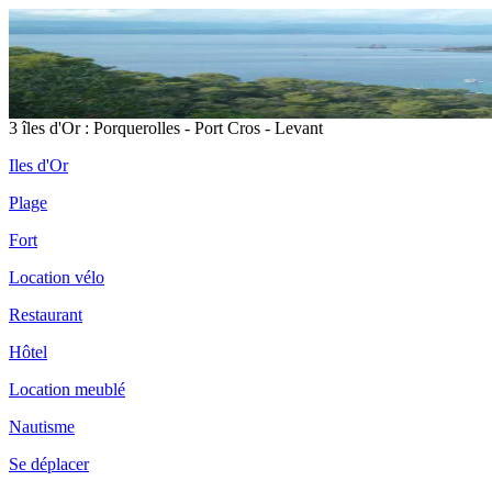
3 îles d'Or : Porquerolles - Port Cros - Levant
Iles d'Or
Plage
Fort
Location vélo
Restaurant
Hôtel
Location meublé
Nautisme
Se déplacer