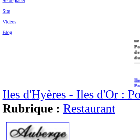
Se déplacer
Site
Vidéos
Blog
île
Po
de
du
Il
Po
Iles d'Hyères - Iles d'Or : 
Rubrique :
Restaurant
Il
Cr