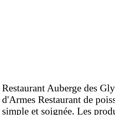
Fo
Fo
Mè
Restaurant Auberge des Gly
Fo
d'Armes Restaurant de poiss
simple et soignée. Les produ