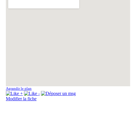
Fo
Fo
Fo
Agrandir le plan
La
Modifier la fiche