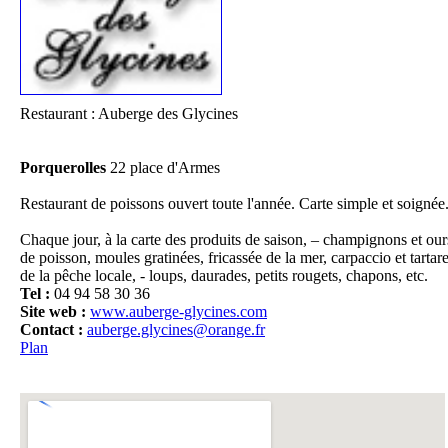
Restaurant : Auberge des Glycines
Il
Porquerolles
22 place d'Armes
Restaurant de poissons ouvert toute l'année. Carte simple et soignée.
Chaque jour, à la carte des produits de saison, – champignons et ours
de poisson, moules gratinées, fricassée de la mer, carpaccio et tartar
Pl
de la pêche locale, - loups, daurades, petits rougets, chapons, etc.
D
Tel :
04 94 58 30 36
Site web :
www.auberge-glycines.com
Contact :
auberge.glycines@orange.fr
Plan
Fo