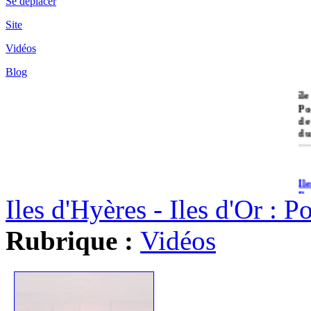
Se déplacer
Site
Vidéos
Blog
île
Po
de
du
Il
Po
Iles d'Hyères - Iles d'Or : 
Rubrique :
Vidéos
Il
Cr