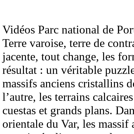
Fo
Vidéos Parc national de Po
Terre varoise, terre de contr
jacente, tout change, les for
Fo
résultat : un véritable puzz
Mè
massifs anciens cristallins d
l’autre, les terrains calcair
cuestas et grands plans. Dan
Fo
orientale du Var, les massif 