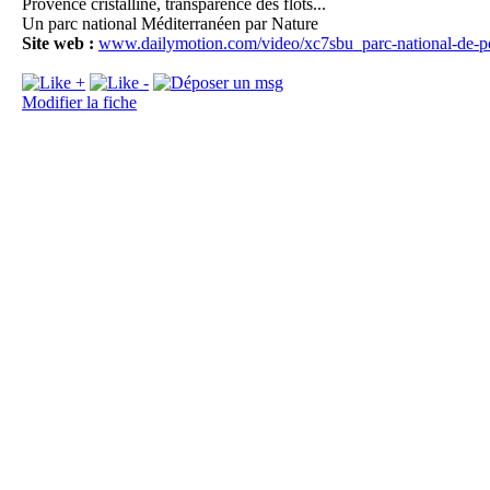
Provence cristalline, transparence des flots...
Fo
Un parc national Méditerranéen par Nature
Site web :
www.dailymotion.com/video/xc7sbu_parc-national-de-p
Modifier la fiche
Fo
Fo
La