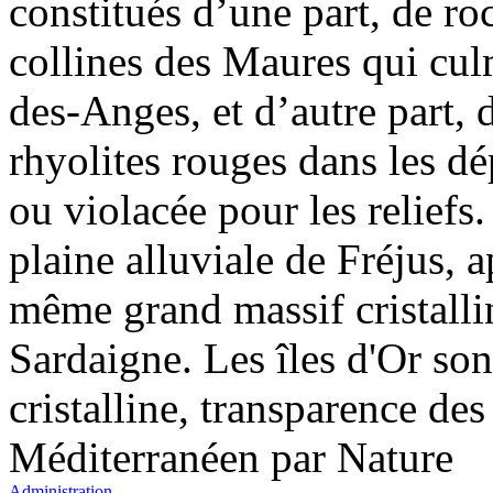
constitués d’une part, de r
collines des Maures qui cu
Fo
des-Anges, et d’autre part, 
rhyolites rouges dans les d
ou violacée pour les reliefs
plaine alluviale de Fréjus, a
Fo
même grand massif cristalli
Sardaigne. Les îles d'Or son
cristalline, transparence des
Fo
la
Méditerranéen par Nature
Administration