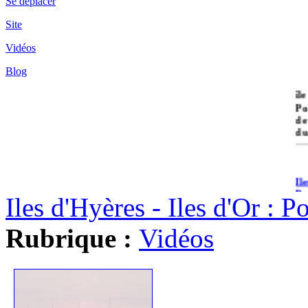
Se déplacer
Site
Vidéos
Blog
île
Po
de
du
Il
Po
Iles d'Hyères - Iles d'Or : 
Rubrique :
Vidéos
Il
Cr