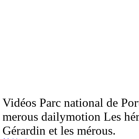
Fo
La
Fo
Ca
Vidéos Parc national de Por
Fo
merous dailymotion Les héro
Re
Gérardin et les mérous.