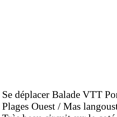
Fo
La
Fo
Ca
Fo
Se déplacer Balade VTT Por
Re
Plages Ouest / Mas langoust