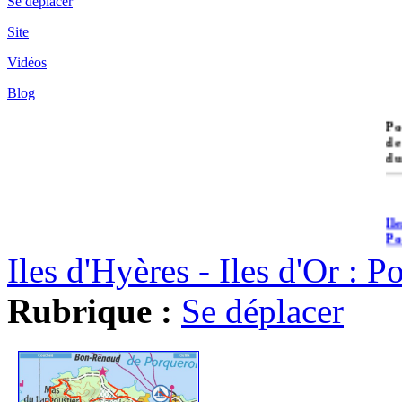
Se déplacer
Site
Vidéos
Blog
île
Po
de
du
Il
Po
Iles d'Hyères - Iles d'Or : 
Rubrique :
Se déplacer
Il
Cr