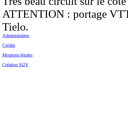
Très beau circuit sur le coté
ATTENTION : portage VTT 
Fo
Tielo.
Administration
Crédits
Mentions légales
Fo
Mè
Création SI2V
Fo