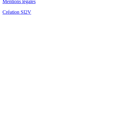
Mentions légales
Création SI2V
Fo
Fo
Mè
Fo