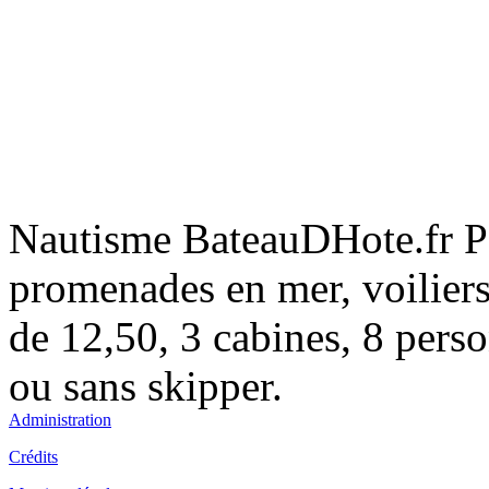
Fo
La
Fo
Ca
Nautisme BateauDHote.fr Po
promenades en mer, voiliers
de 12,50, 3 cabines, 8 pers
ou sans skipper.
Fo
Re
Administration
Crédits