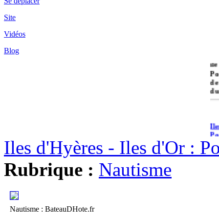
Se déplacer
Site
Vidéos
Blog
île
Po
de
du
Il
Po
Iles d'Hyères - Iles d'Or : 
Rubrique :
Nautisme
Il
Nautisme : BateauDHote.fr
Cr