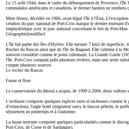
Fo
Le 15 août 1944, dans le cadre du débarquement de Provence, l'île f
La
commandos américains et canadiens, le dernier bastion ne tombera q
Mme Henry, décédée en 1966, avait légué l'île à l'État, à l'exception
création du parc national de Port-Cros marque le dernier tournant d'
emphytéotique avec le parc national concernant le fort de Port-Man qu'
Géographie[modifier]
L'île fait partie des îles d'Hyères. Elle mesure 7 km2 de superficie, 
Fo
Rocher du Rascas ainsi que de l'île de Bagaud. Elle culmine à la M
Ca
souvent considéré comme le point culminant. La Grande Garde (185 m
l'île. Port-Cros comptait jadis plusieurs rivières, mais une seule subsi
compte plusieurs sources.
Le rocher du Rascas
Faune et flore
Le conservatoire du littoral a acquis, de 1999 à 2006, deux vallons s
Fo
Re
L'avifaune comporte quelques espèces rares et nicheuses comme le g
d'extinction), l'aigle botté (migrateur rare), le faucon pèlerin, le 
séjournent au printemps et à l'automne.
La faune terrestre comporte quelques particularités comme le discog
Port-Cros, de Corse et de Sardaigne).