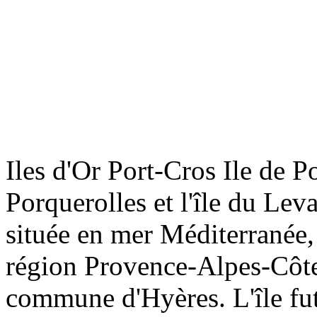
Ti
Fo
Ag
Iles d'Or Port-Cros Ile de Po
Porquerolles et l'île du Leva
Re
située en mer Méditerranée,
Ai
région Provence-Alpes-Côte d
commune d'Hyères. L'île fut