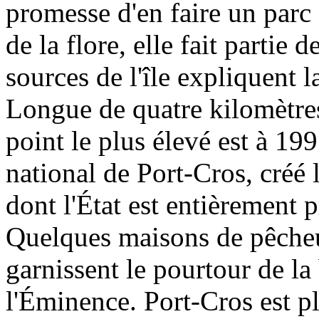
promesse d'en faire un parc 
Re
Co
de la flore, elle fait partie 
sources de l'île expliquent l
Longue de quatre kilomètres
point le plus élevé est à 199
Sit
po
national de Port-Cros, créé 
pa
dont l'État est entièrement p
Quelques maisons de pêcheur
garnissent le pourtour de la
Si
l'Éminence. Port-Cros est pl