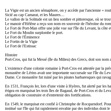
La Vigie est un ancien sémaphore, on y accède par l'ancienne « route 
Sicié au cap Camarat, et les Maures…
Le vallon de la Solitude est un lieu sombre et pittoresque, où se trou
Le manoir d'Hélène a reçu son nom en souvenir de l'héroïne du rom
Le Fort de Port-Man offre une jolie vue sur l'île du Levant, la côte e
Le Fort du Moulin surplombe le port.
Fo
Le Fort de l'Éminence
Le Fortin de la Vigie
Le Fort de l'Estissac
Histoire
Port-Cros, qui fut la Messé (île du Milieu) des Grecs, doit son nom a
L'existence d'une colonie romaine à Port-Cros est attestée par la pr
Fo
monastère de Lérins avait une importante succursale sur l'île du Lev
La
Dame. Ce monastère fut ruiné par les pirates barbaresques qui ravag
En 1531, François Ier, lors d'une visite à Hyères, fut alerté par les hab
érigea en marquisat les trois îles de Bagaud, de Port-Cros et du Lev
obligation de construire et d'entretenir des fortifications.
En 1549, le marquisat est confié à Christophe de Rocquendorf. Pour 
institué sur l'île qui fut rapidement envahie par des individus dont l