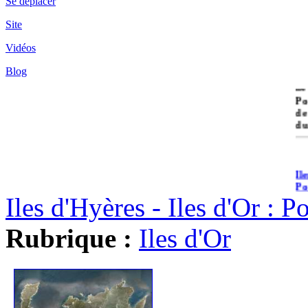
Se déplacer
Site
Vidéos
Blog
île
Po
de
du
Il
Po
Iles d'Hyères - Iles d'Or : 
Rubrique :
Iles d'Or
Il
Cr