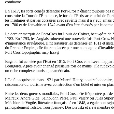
combattre.
Fo
En 1617, les forts censés défendre Port-Cros n'étaient toujours pas co
construire la Tour de l'Éminence, le fort de l'Estissac et celui de P
les insulaires et par les corsaires avec sévérité mais il n'y eut jamais
en 1700 et de l'envahir en 1742 avant d'en être chassés par le comt
Le dernier marquis de Port-Cros fut Louis de Colvet, beau-père de M
1783. En 1793, les Anglais ruinèrent une nouvelle fois Port-Cros. 
Fo
d'importance stratégique. Il fit restaurer les défenses en 1811 et in
du Premier Empire, elle fut remplacée par une compagnie d'invalide
Port-Cros topographic map-fr.svg
Bagaud fut achetée par l'État en 1815. Port-Cros et le Levant appar
Bourgarel. Après avoir changé plusieurs fois de mains, l'île fut expl
un riche complexe touristique américain.
Fo
L'île fut acquise en mars 1921 par Marcel Henry, notaire honoraire, 
raisonnable du tourisme avec construction d'un hôtel et mise en plac
Entre les deux guerres mondiales, Port-Cros a été fréquentée par de 
Malraux, André Gide, Saint-John Perse, Paul Valéry ou Jules Superv
Melchior de Vogüé, littérateur français né en 1848, a également séjou
principalement Tolstoï, Tourgueniev, Dostoïevski et a été membre de