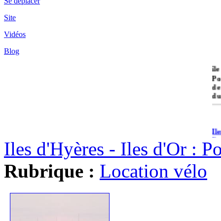
Se déplacer
Site
Vidéos
Blog
île
Po
de
du
Il
Po
Iles d'Hyères - Iles d'Or : 
Rubrique :
Location vélo
Il
Cr