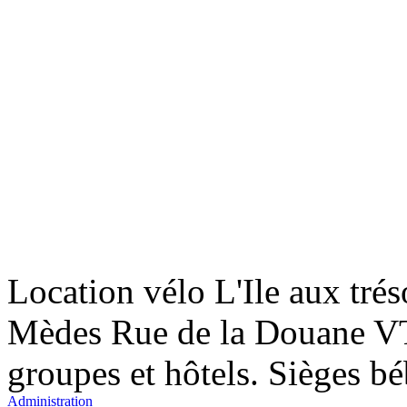
Fo
Fo
Mè
Location vélo L'Ile aux trés
Mèdes Rue de la Douane VTT
Fo
groupes et hôtels. Sièges bé
Administration