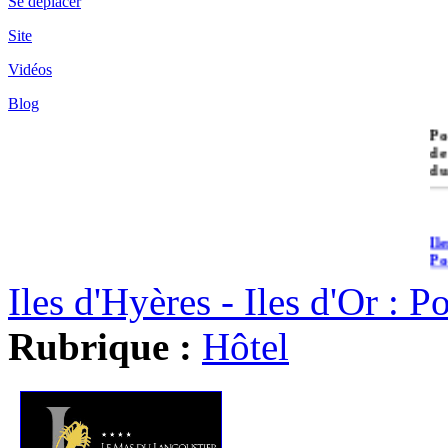
Se déplacer
Site
Vidéos
Blog
île
Po
de
du
Il
Po
Iles d'Hyères - Iles d'Or : 
Rubrique :
Hôtel
Il
Cr