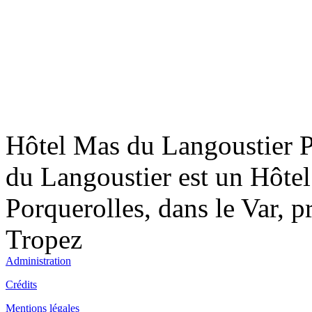
Fo
Fo
Hôtel Mas du Langoustier P
Mè
du Langoustier est un Hôtel 
Porquerolles, dans le Var, p
Tropez
Fo
Administration
Crédits
Mentions légales