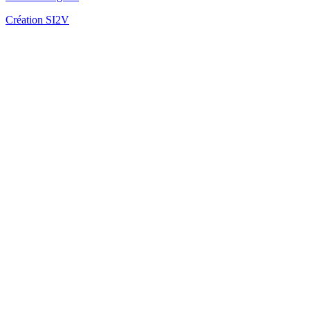
Création SI2V
Fo
Fo
Fo
la