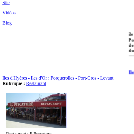
Site
Vidéos
Blog
île
Po
de
du
Il
Po
Iles d'Hyères - Iles d'Or : Porquerolles - Port-Cros - Levant
Rubrique :
Restaurant
Il
Cr
Restaurant : Il Pescatore