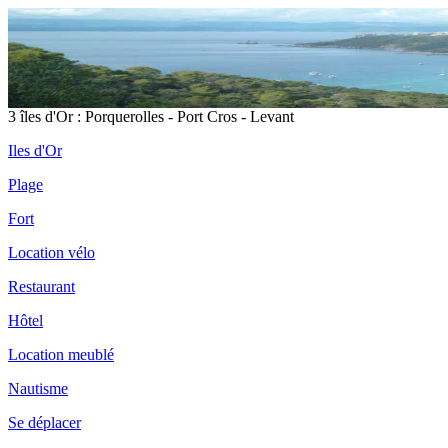
3 îles d'Or : Porquerolles - Port Cros - Levant
Iles d'Or
Plage
Fort
Location vélo
Restaurant
Hôtel
Location meublé
Nautisme
Se déplacer