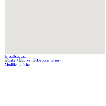
Fo
Fo
Agrandir le plan
Modifier la fiche
Fo
La