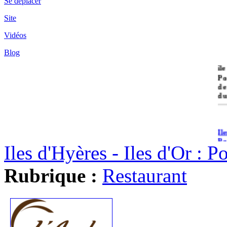
Se déplacer
Site
Vidéos
Blog
île
Po
de
du
Il
Po
Iles d'Hyères - Iles d'Or : 
Rubrique :
Restaurant
Il
Cr