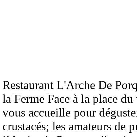
Fo
Fo
Mè
Restaurant L'Arche De Porq
la Ferme Face à la place du v
vous accueille pour déguster
Fo
crustacés; les amateurs de p