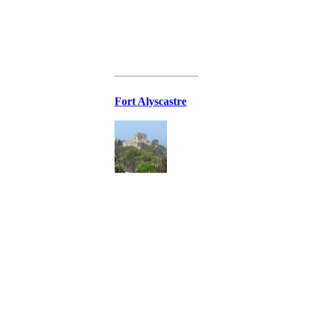
Fort Alyscastre
Fort Grand
Langoustier