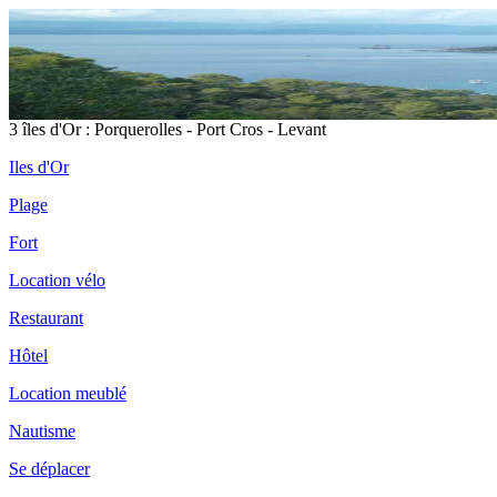
3 îles d'Or : Porquerolles - Port Cros - Levant
Iles d'Or
Plage
Fort
Location vélo
Restaurant
Hôtel
Location meublé
Nautisme
Se déplacer