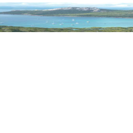
Iles d'Or Levant
Plage Notre
Dame
Fort Tour
Fondue