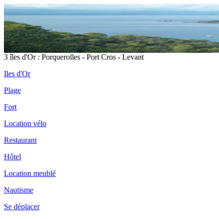
3 îles d'Or : Porquerolles - Port Cros - Levant
Iles d'Or
Plage
Fort
Location vélo
Restaurant
Hôtel
Location meublé
Nautisme
Se déplacer