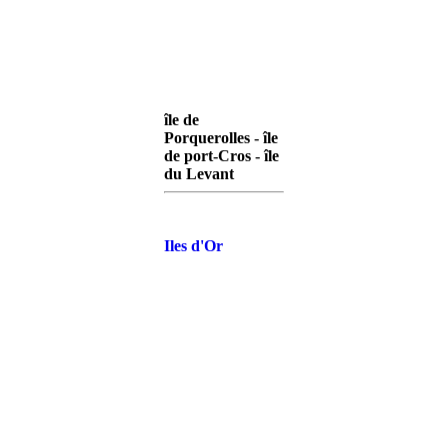
île de
Porquerolles - île
de port-Cros - île
du Levant
Iles d'Or
Porquerolles
Iles d'Or Port-
Cros