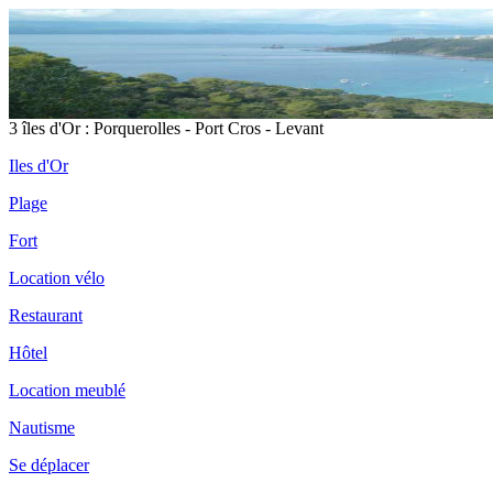
3 îles d'Or : Porquerolles - Port Cros - Levant
Iles d'Or
Plage
Fort
Location vélo
Restaurant
Hôtel
Location meublé
Nautisme
Se déplacer