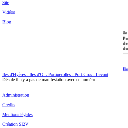
Site
Vidéos
Blog
île
Po
de
du
Il
Po
Iles d'Hyères - Iles d'Or : Porquerolles - Port-Cros - Levant
Désolé il n'y a pas de manifestation avec ce numéro
Administration
Crédits
Il
Mentions légales
Cr
Création SI2V