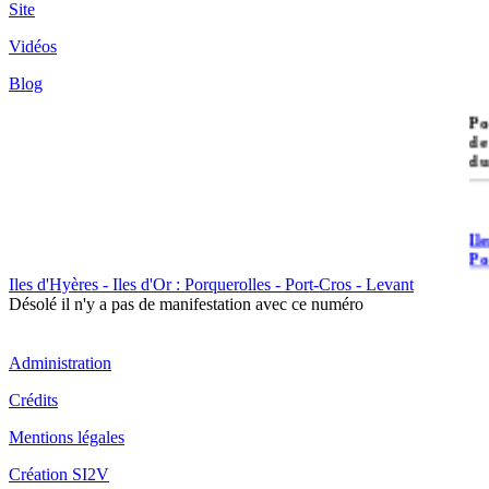
Site
Vidéos
Blog
île
Po
de
du
Il
Po
Iles d'Hyères - Iles d'Or : Porquerolles - Port-Cros - Levant
Désolé il n'y a pas de manifestation avec ce numéro
Administration
Crédits
Il
Cr
Mentions légales
Création SI2V