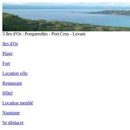
3 îles d'Or : Porquerolles - Port Cros - Levant
Iles d'Or
Plage
Fort
Location vélo
Restaurant
Hôtel
Location meublé
Nautisme
Se déplacer