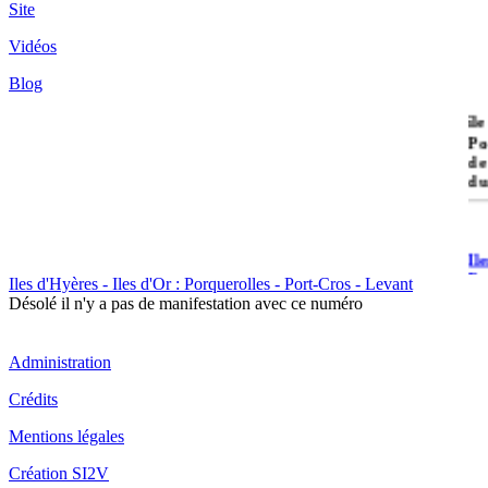
Site
Vidéos
Blog
île
Po
de
du
Il
Po
Iles d'Hyères - Iles d'Or : Porquerolles - Port-Cros - Levant
Désolé il n'y a pas de manifestation avec ce numéro
Administration
Crédits
Il
Mentions légales
Cr
Création SI2V