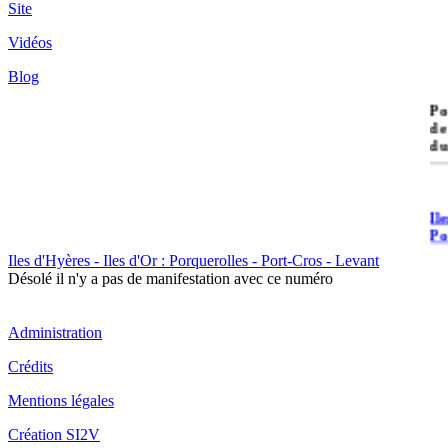
Site
Vidéos
Blog
île
Po
de
du
Il
Po
Iles d'Hyères - Iles d'Or : Porquerolles - Port-Cros - Levant
Désolé il n'y a pas de manifestation avec ce numéro
Administration
Crédits
Il
Cr
Mentions légales
Création SI2V