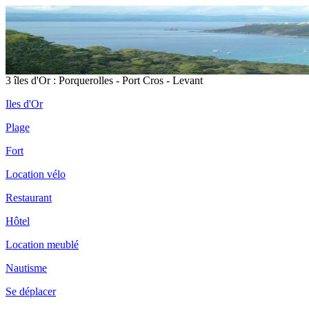
3 îles d'Or : Porquerolles - Port Cros - Levant
Iles d'Or
Plage
Fort
Location vélo
Restaurant
Hôtel
Location meublé
Nautisme
Se déplacer