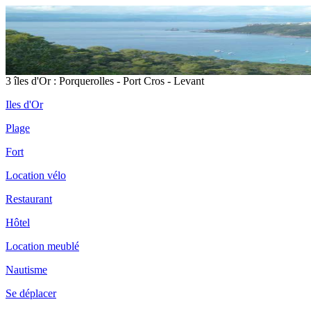
3 îles d'Or : Porquerolles - Port Cros - Levant
Iles d'Or
Plage
Fort
Location vélo
Restaurant
Hôtel
Location meublé
Nautisme
Se déplacer