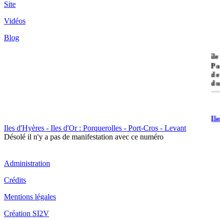
Site
Vidéos
Blog
île
Po
de
du
Il
Po
Iles d'Hyères - Iles d'Or : Porquerolles - Port-Cros - Levant
Désolé il n'y a pas de manifestation avec ce numéro
Administration
Crédits
Il
Mentions légales
Cr
Création SI2V