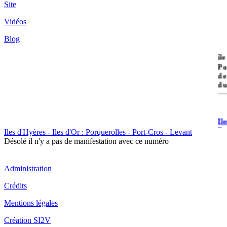
Site
Vidéos
Blog
île
Po
de
du
Il
Po
Iles d'Hyères - Iles d'Or : Porquerolles - Port-Cros - Levant
Désolé il n'y a pas de manifestation avec ce numéro
Administration
Crédits
Il
Mentions légales
Cr
Création SI2V