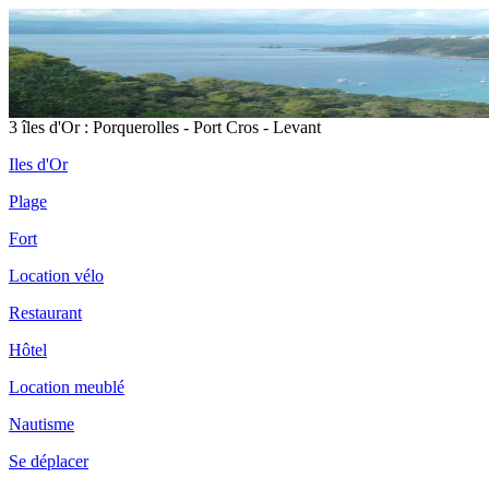
3 îles d'Or : Porquerolles - Port Cros - Levant
Iles d'Or
Plage
Fort
Location vélo
Restaurant
Hôtel
Location meublé
Nautisme
Se déplacer