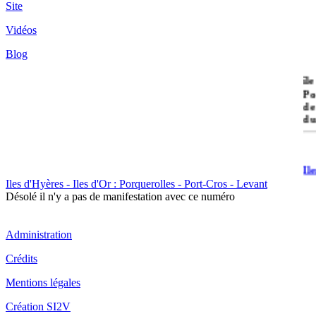
Site
Vidéos
Blog
île
Po
de
du
Il
Po
Iles d'Hyères - Iles d'Or : Porquerolles - Port-Cros - Levant
Désolé il n'y a pas de manifestation avec ce numéro
Administration
Crédits
Il
Mentions légales
Cr
Création SI2V