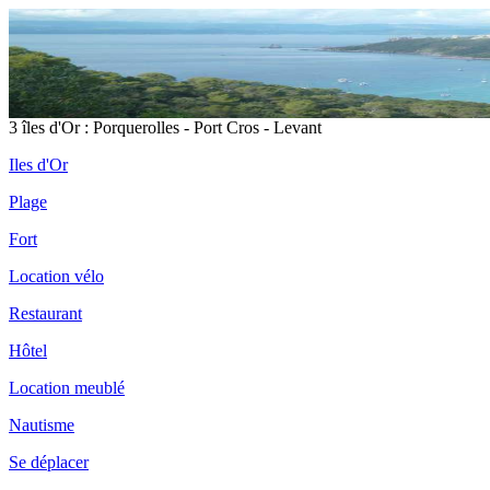
3 îles d'Or : Porquerolles - Port Cros - Levant
Iles d'Or
Plage
Fort
Location vélo
Restaurant
Hôtel
Location meublé
Nautisme
Se déplacer