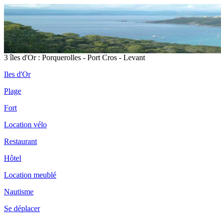
3 îles d'Or : Porquerolles - Port Cros - Levant
Iles d'Or
Plage
Fort
Location vélo
Restaurant
Hôtel
Location meublé
Nautisme
Se déplacer