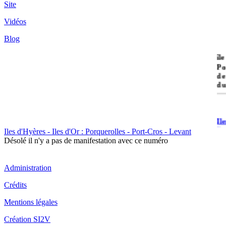
Site
Vidéos
Blog
île
Po
de
du
Il
Po
Iles d'Hyères - Iles d'Or : Porquerolles - Port-Cros - Levant
Désolé il n'y a pas de manifestation avec ce numéro
Administration
Crédits
Il
Mentions légales
Cr
Création SI2V