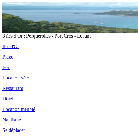
3 îles d'Or : Porquerolles - Port Cros - Levant
Iles d'Or
Plage
Fort
Location vélo
Restaurant
Hôtel
Location meublé
Nautisme
Se déplacer