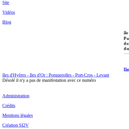
Site
Vidéos
Blog
île
Po
de
du
Il
Po
Iles d'Hyères - Iles d'Or : Porquerolles - Port-Cros - Levant
Désolé il n'y a pas de manifestation avec ce numéro
Administration
Crédits
Il
Mentions légales
Cr
Création SI2V