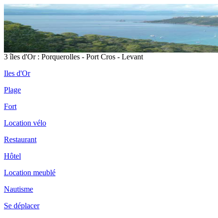
3 îles d'Or : Porquerolles - Port Cros - Levant
Iles d'Or
Plage
Fort
Location vélo
Restaurant
Hôtel
Location meublé
Nautisme
Se déplacer