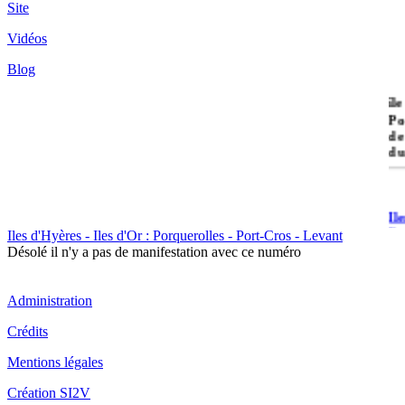
Site
Vidéos
Blog
île
Po
de
du
Il
Po
Iles d'Hyères - Iles d'Or : Porquerolles - Port-Cros - Levant
Désolé il n'y a pas de manifestation avec ce numéro
Administration
Crédits
Il
Mentions légales
Cr
Création SI2V