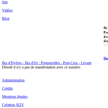
Site
Vidéos
Blog
île
Po
de
du
Il
Po
Iles d'Hyères - Iles d'Or : Porquerolles - Port-Cros - Levant
Désolé il n'y a pas de manifestation avec ce numéro
Administration
Crédits
Il
Mentions légales
Cr
Création SI2V