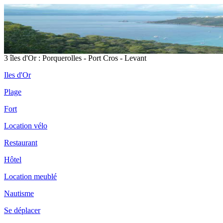
3 îles d'Or : Porquerolles - Port Cros - Levant
Iles d'Or
Plage
Fort
Location vélo
Restaurant
Hôtel
Location meublé
Nautisme
Se déplacer