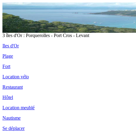
3 îles d'Or : Porquerolles - Port Cros - Levant
Iles d'Or
Plage
Fort
Location vélo
Restaurant
Hôtel
Location meublé
Nautisme
Se déplacer