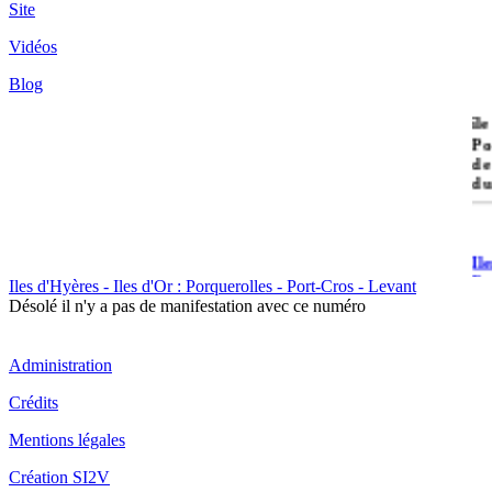
Site
Vidéos
Blog
île
Po
de
du
Il
Po
Iles d'Hyères - Iles d'Or : Porquerolles - Port-Cros - Levant
Désolé il n'y a pas de manifestation avec ce numéro
Administration
Crédits
Il
Mentions légales
Cr
Création SI2V