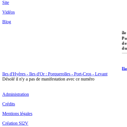
Site
Vidéos
Blog
île
Po
de
du
Il
Po
Iles d'Hyères - Iles d'Or : Porquerolles - Port-Cros - Levant
Désolé il n'y a pas de manifestation avec ce numéro
Administration
Crédits
Mentions légales
Il
Cr
Création SI2V