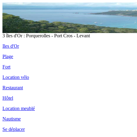
3 îles d'Or : Porquerolles - Port Cros - Levant
Iles d'Or
Plage
Fort
Location vélo
Restaurant
Hôtel
Location meublé
Nautisme
Se déplacer