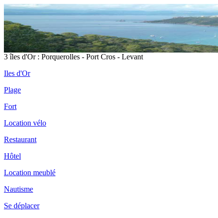
3 îles d'Or : Porquerolles - Port Cros - Levant
Iles d'Or
Plage
Fort
Location vélo
Restaurant
Hôtel
Location meublé
Nautisme
Se déplacer