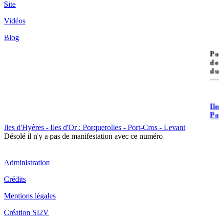
Site
Vidéos
Blog
île
Po
de
du
Il
Po
Iles d'Hyères - Iles d'Or : Porquerolles - Port-Cros - Levant
Désolé il n'y a pas de manifestation avec ce numéro
Administration
Crédits
Il
Cr
Mentions légales
Création SI2V