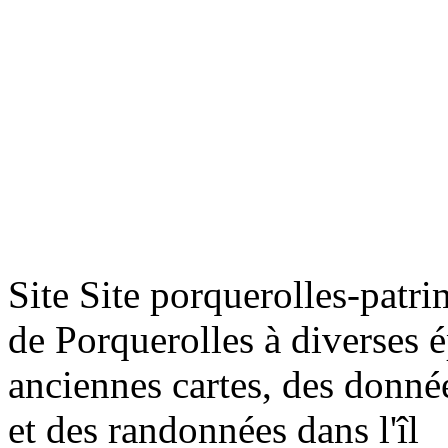
Fo
La
Fo
Ca
Site Site porquerolles-patr
de Porquerolles à diverses é
Fo
anciennes cartes, des donnée
Re
et des randonnées dans l'îl