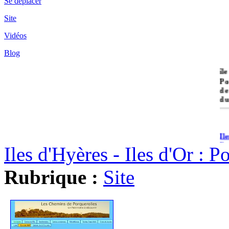
Se déplacer
Site
Vidéos
Blog
île
Po
de
du
Il
Po
Iles d'Hyères - Iles d'Or : 
Rubrique :
Site
Il
Cr