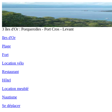
3 îles d'Or : Porquerolles - Port Cros - Levant
Iles d'Or
Plage
Fort
Location vélo
Restaurant
Hôtel
Location meublé
Nautisme
Se déplacer