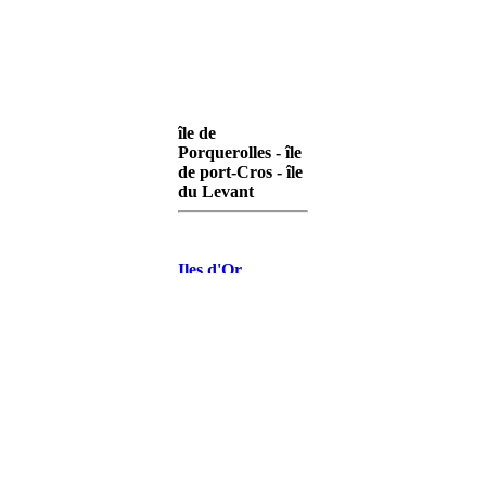
île de
Porquerolles - île
de port-Cros - île
du Levant
Iles d'Or
Porquerolles
Iles d'Or Port-
Cros