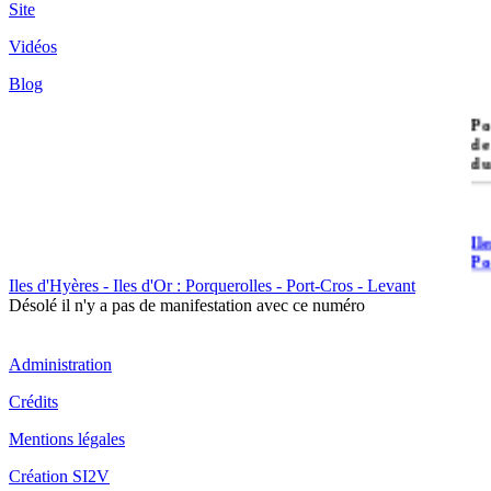
Site
Vidéos
Blog
île
Po
de
du
Il
Po
Iles d'Hyères - Iles d'Or : Porquerolles - Port-Cros - Levant
Désolé il n'y a pas de manifestation avec ce numéro
Administration
Crédits
Il
Cr
Mentions légales
Création SI2V