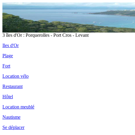
3 îles d'Or : Porquerolles - Port Cros - Levant
Iles d'Or
Plage
Fort
Location vélo
Restaurant
Hôtel
Location meublé
Nautisme
Se déplacer