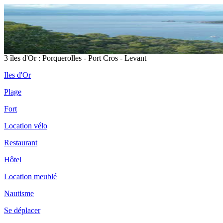
3 îles d'Or : Porquerolles - Port Cros - Levant
Iles d'Or
Plage
Fort
Location vélo
Restaurant
Hôtel
Location meublé
Nautisme
Se déplacer