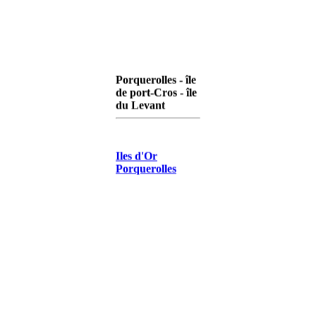
île de
Porquerolles - île
de port-Cros - île
du Levant
Iles d'Or
Porquerolles
Iles d'Or Port-
Cros