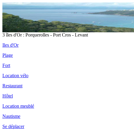
3 îles d'Or : Porquerolles - Port Cros - Levant
Iles d'Or
Plage
Fort
Location vélo
Restaurant
Hôtel
Location meublé
Nautisme
Se déplacer