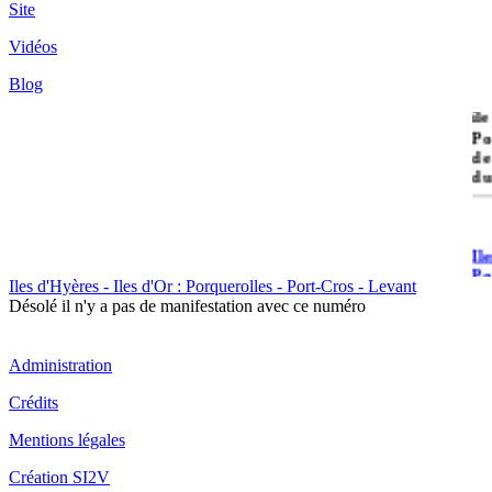
Site
Vidéos
Blog
île
Po
de
du
Il
Po
Iles d'Hyères - Iles d'Or : Porquerolles - Port-Cros - Levant
Désolé il n'y a pas de manifestation avec ce numéro
Administration
Crédits
Il
Mentions légales
Cr
Création SI2V