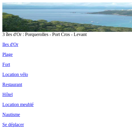
Il
3 îles d'Or : Porquerolles - Port Cros - Levant
Iles d'Or
Plage
Fort
Pl
D
Location vélo
Restaurant
Hôtel
Location meublé
Fo
Nautisme
Fo
Se déplacer