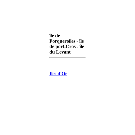
île de
Porquerolles - île
de port-Cros - île
du Levant
Iles d'Or
Porquerolles
Iles d'Or Port-
Cros