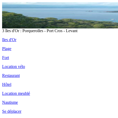
3 îles d'Or : Porquerolles - Port Cros - Levant
Iles d'Or
Plage
Fort
Location vélo
Restaurant
Hôtel
Location meublé
Nautisme
Se déplacer