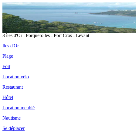
3 îles d'Or : Porquerolles - Port Cros - Levant
Iles d'Or
Plage
Fort
Location vélo
Restaurant
Hôtel
Location meublé
Nautisme
Se déplacer