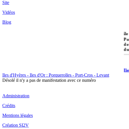
Site
Vidéos
Blog
île
Po
de
du
Il
Po
Iles d'Hyères - Iles d'Or : Porquerolles - Port-Cros - Levant
Désolé il n'y a pas de manifestation avec ce numéro
Administration
Crédits
Mentions légales
Il
Cr
Création SI2V