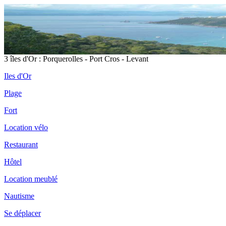
3 îles d'Or : Porquerolles - Port Cros - Levant
Iles d'Or
Plage
Fort
Location vélo
Restaurant
Hôtel
Location meublé
Nautisme
Se déplacer