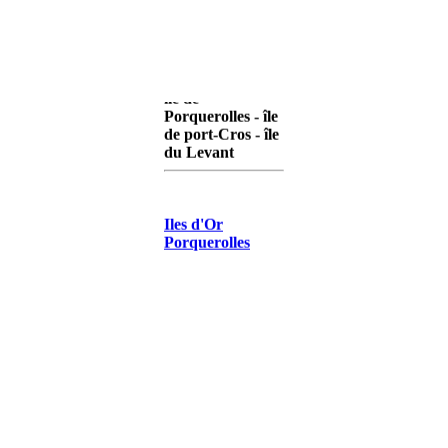
île de
Porquerolles - île
de port-Cros - île
du Levant
Iles d'Or
Porquerolles
Iles d'Or Port-
Cros