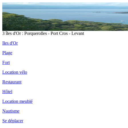
3 îles d'Or : Porquerolles - Port Cros - Levant
Iles d'Or
Plage
Fort
Location vélo
Restaurant
Hôtel
Location meublé
Nautisme
Se déplacer