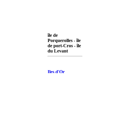
île de
Porquerolles - île
de port-Cros - île
du Levant
Iles d'Or
Porquerolles
Iles d'Or Port-
Cros