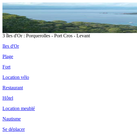
3 îles d'Or : Porquerolles - Port Cros - Levant
Iles d'Or
Plage
Fort
Location vélo
Restaurant
Hôtel
Location meublé
Nautisme
Se déplacer