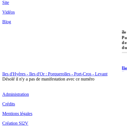
Site
Vidéos
Blog
île
Po
de
du
Il
Po
Iles d'Hyères - Iles d'Or : Porquerolles - Port-Cros - Levant
Désolé il n'y a pas de manifestation avec ce numéro
Administration
Crédits
Il
Mentions légales
Cr
Création SI2V