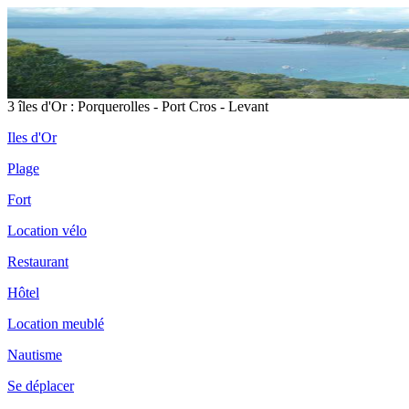
3 îles d'Or : Porquerolles - Port Cros - Levant
Iles d'Or
Plage
Fort
Location vélo
Restaurant
Hôtel
Location meublé
Nautisme
Se déplacer