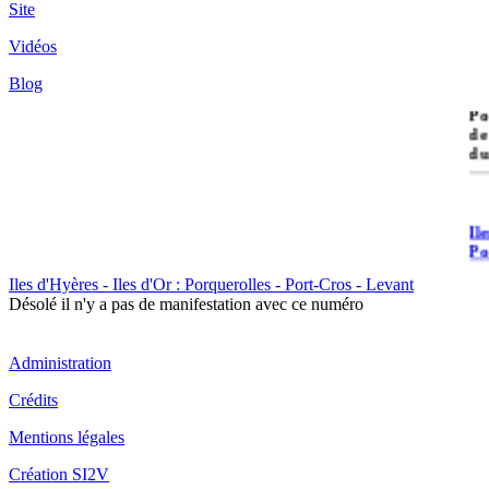
Site
Vidéos
Blog
île
Po
de
du
Il
Po
Iles d'Hyères - Iles d'Or : Porquerolles - Port-Cros - Levant
Désolé il n'y a pas de manifestation avec ce numéro
Administration
Crédits
Il
Cr
Mentions légales
Création SI2V