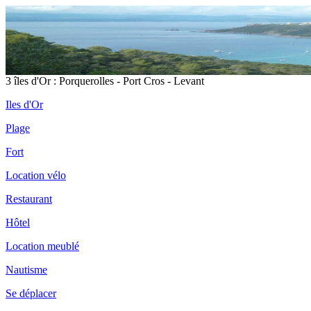
3 îles d'Or : Porquerolles - Port Cros - Levant
Iles d'Or
Plage
Fort
Location vélo
Restaurant
Hôtel
Location meublé
Nautisme
Se déplacer