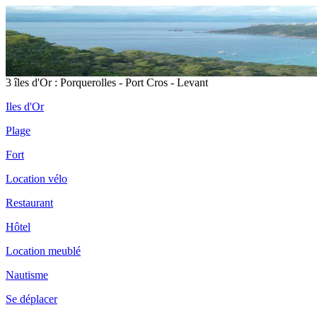
3 îles d'Or : Porquerolles - Port Cros - Levant
Iles d'Or
Plage
Fort
Location vélo
Restaurant
Hôtel
Location meublé
Nautisme
Se déplacer