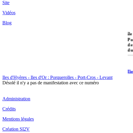
Site
Vidéos
Blog
île
Po
de
du
Il
Po
Iles d'Hyères - Iles d'Or : Porquerolles - Port-Cros - Levant
Désolé il n'y a pas de manifestation avec ce numéro
Administration
Crédits
Il
Mentions légales
Cr
Création SI2V