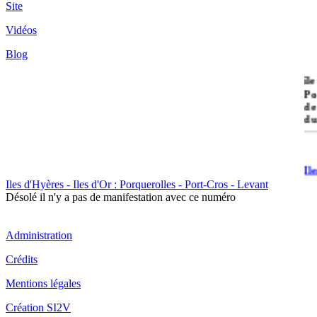
Site
Vidéos
Blog
île
Po
de
du
Il
Po
Iles d'Hyères - Iles d'Or : Porquerolles - Port-Cros - Levant
Désolé il n'y a pas de manifestation avec ce numéro
Administration
Crédits
Il
Mentions légales
Cr
Création SI2V