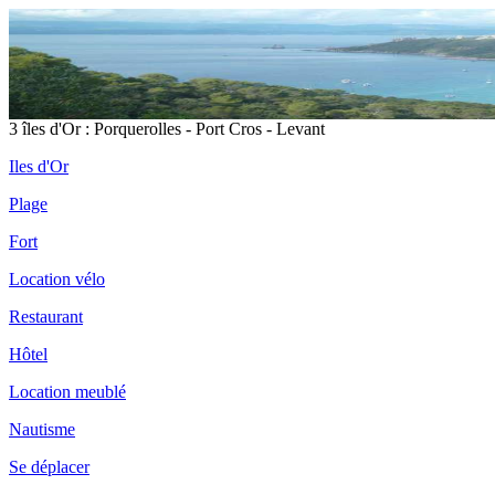
3 îles d'Or : Porquerolles - Port Cros - Levant
Iles d'Or
Plage
Fort
Location vélo
Restaurant
Hôtel
Location meublé
Nautisme
Se déplacer