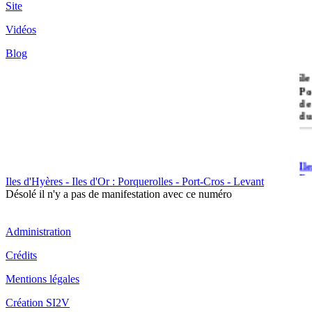
Site
Vidéos
Blog
île
Po
de
du
Il
Po
Iles d'Hyères - Iles d'Or : Porquerolles - Port-Cros - Levant
Désolé il n'y a pas de manifestation avec ce numéro
Administration
Crédits
Il
Mentions légales
Cr
Création SI2V