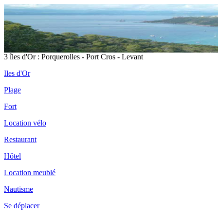
3 îles d'Or : Porquerolles - Port Cros - Levant
Iles d'Or
Plage
Fort
Location vélo
Restaurant
Hôtel
Location meublé
Nautisme
Se déplacer