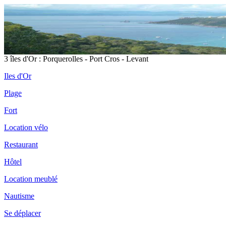
3 îles d'Or : Porquerolles - Port Cros - Levant
Iles d'Or
Plage
Fort
Location vélo
Restaurant
Hôtel
Location meublé
Nautisme
Se déplacer