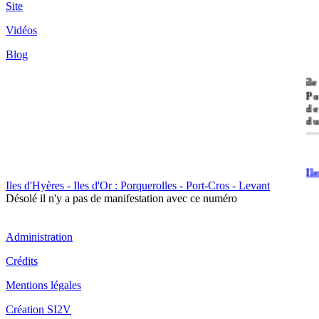
Site
Vidéos
Blog
île
Po
de
du
Il
Po
Iles d'Hyères - Iles d'Or : Porquerolles - Port-Cros - Levant
Désolé il n'y a pas de manifestation avec ce numéro
Administration
Crédits
Il
Mentions légales
Cr
Création SI2V