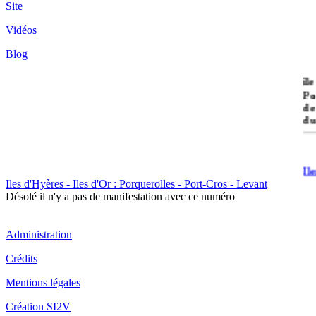
Site
Vidéos
Blog
île
Po
de
du
Il
Po
Iles d'Hyères - Iles d'Or : Porquerolles - Port-Cros - Levant
Désolé il n'y a pas de manifestation avec ce numéro
Administration
Crédits
Mentions légales
Il
Cr
Création SI2V