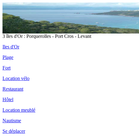
3 îles d'Or : Porquerolles - Port Cros - Levant
Iles d'Or
Plage
Fort
Location vélo
Restaurant
Hôtel
Location meublé
Nautisme
Se déplacer