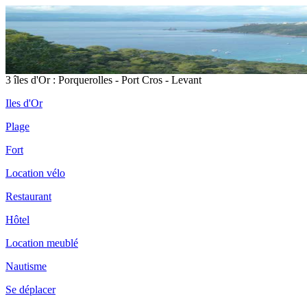
3 îles d'Or : Porquerolles - Port Cros - Levant
Iles d'Or
Plage
Fort
Location vélo
Restaurant
Hôtel
Location meublé
Nautisme
Se déplacer