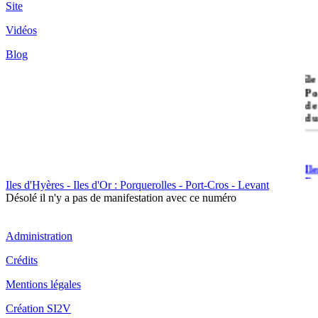
Site
Vidéos
Blog
île
Po
de
du
Il
Po
Iles d'Hyères - Iles d'Or : Porquerolles - Port-Cros - Levant
Désolé il n'y a pas de manifestation avec ce numéro
Administration
Crédits
Il
Mentions légales
Cr
Création SI2V