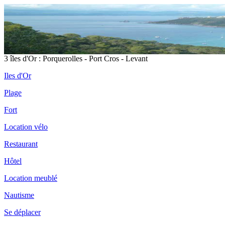
3 îles d'Or : Porquerolles - Port Cros - Levant
Iles d'Or
Plage
Fort
Location vélo
Restaurant
Hôtel
Location meublé
Nautisme
Se déplacer