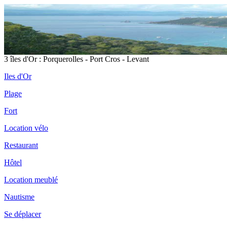
3 îles d'Or : Porquerolles - Port Cros - Levant
Iles d'Or
Plage
Fort
Location vélo
Restaurant
Hôtel
Location meublé
Nautisme
Se déplacer