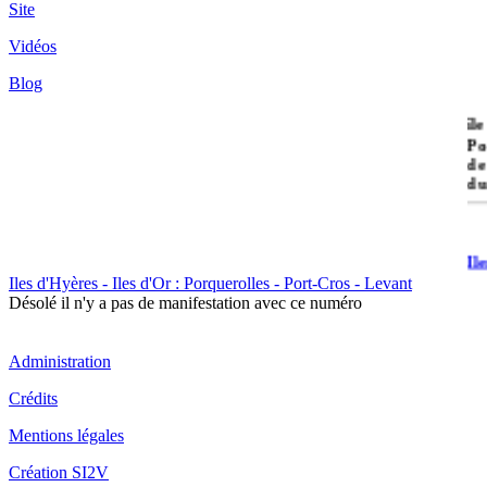
Site
Vidéos
Blog
île
Po
de
du
Il
Po
Iles d'Hyères - Iles d'Or : Porquerolles - Port-Cros - Levant
Désolé il n'y a pas de manifestation avec ce numéro
Administration
Crédits
Il
Mentions légales
Cr
Création SI2V